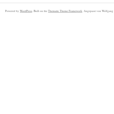
Powered by
WordPress
. Built on the
Thematic Theme Framework
. Angepasst von Wolfgang 