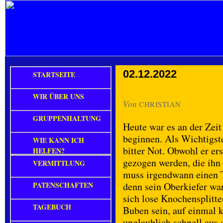
02.12.2022
STARTSEITE
WIR ÜBER UNS
Von
CHRISTIAN
GRUPPENHALTUNG
Heute war es an der Zei
beginnen. Als Wichtigste
WIE KANN ICH
bitter Not. Obwohl er ers
HELFEN?
gezogen werden, die ihn 
VERMITTLUNG
muss irgendwann einen 
PATENSCHAFTEN
denn sein Oberkiefer wa
sich lose Knochensplitte
TAGEBUCH
Buben sein, auf einmal 
unglaublich schnell aus 