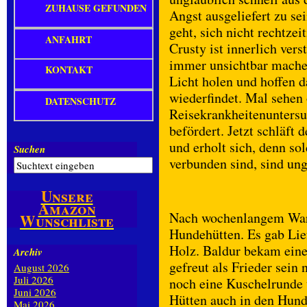
ZUHAUSE GEFUNDEN
Angst ausgeliefert zu s
geht, sich nicht rechtzei
ANFAHRT
Crusty ist innerlich ve
immer unsichtbar machen
KONTAKT
Licht holen und hoffen d
wiederfindet. Mal sehen 
DATENSCHUTZ
Reisekrankheitenuntersu
befördert. Jetzt schläft
und erholt sich, denn so
Suchen
verbunden sind, sind un
Unsere
Amazon
Nach wochenlangem Wart
Wunschliste
Hundehütten. Es gab Lie
Holz. Baldur bekam eine
Archiv
gefreut als Frieder sein
August 2026
Juli 2026
noch eine Kuschelrunde 
Juni 2026
Hütten auch in den Hund
Mai 2026