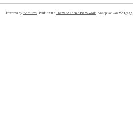
Powered by
WordPress
. Built on the
Thematic Theme Framework
. Angepasst von Wolfgang 