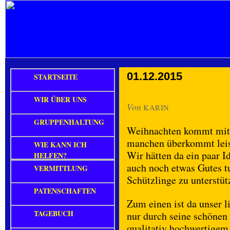
01.12.2015
STARTSEITE
WIR ÜBER UNS
Von
KARIN
GRUPPENHALTUNG
Weihnachten kommt mit r
manchen überkommt leise
WIE KANN ICH
Wir hätten da ein paar I
HELFEN?
auch noch etwas Gutes t
VERMITTLUNG
Schützlinge zu unterstüt
PATENSCHAFTEN
Zum einen ist da unser l
TAGEBUCH
nur durch seine schönen 
qualitativ hochwertigem 