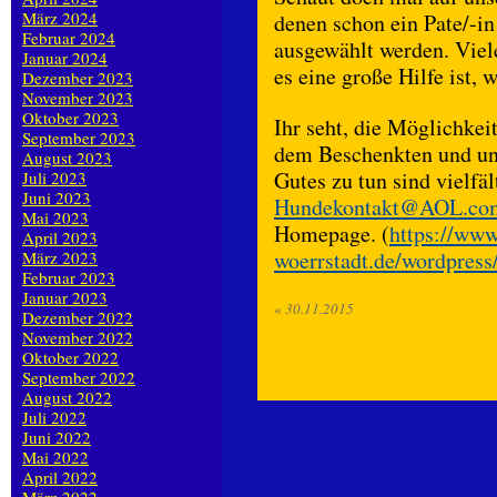
März 2024
denen schon ein Pate/-in
Februar 2024
ausgewählt werden. Viele
Januar 2024
es eine große Hilfe ist,
Dezember 2023
November 2023
Oktober 2023
Ihr seht, die Möglichke
September 2023
dem Beschenkten und un
August 2023
Gutes zu tun sind vielfä
Juli 2023
Juni 2023
Hundekontakt@AOL.co
Mai 2023
Homepage. (
https://www
April 2023
woerrstadt.de/wordpress
März 2023
Februar 2023
Januar 2023
«
30.11.2015
Dezember 2022
November 2022
Oktober 2022
September 2022
August 2022
Juli 2022
Juni 2022
Mai 2022
April 2022