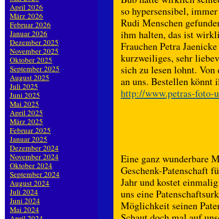
April 2026
so hypersensibel, immer 
März 2026
Rudi Menschen gefunden 
Februar 2026
ihm halten, das ist wirk
Januar 2026
Dezember 2025
Frauchen Petra Jaenicke 
November 2025
kurzweiliges, sehr liebev
Oktober 2025
sich zu lesen lohnt. Von
September 2025
August 2025
an uns. Bestellen könnt 
Juli 2025
http://www.petras-foto
Juni 2025
Mai 2025
April 2025
März 2025
Februar 2025
Januar 2025
Dezember 2024
November 2024
Eine ganz wunderbare Mö
Oktober 2024
Geschenk-Patenschaft für
September 2024
Jahr und kostet einmali
August 2024
Juli 2024
uns eine Patenschaftsurk
Juni 2024
Möglichkeit seinen Pat
Mai 2024
Schaut doch mal auf uns
April 2024