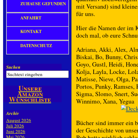
ZUHAUSE GEFUNDEN
mit Versand) sind kleine
für uns.
ANFAHRT
Hier die Namen der im K
KONTAKT
doch mal, ob eure Schnut
DATENSCHUTZ
Adriana, Akki, Alex, Alm
Biskai, Bo, Bunny, Chris
Goyo, Gustl, Heidi, Honey
Suchen
Kolja, Layla, Locke, Lol
Matisse, Nieve, Olga, Pak
Portos, Punky, Ramses, 
Unsere
Amazon
Sigma, Slomo, Snert, Su
Wunschliste
Winnimo, Xana, Yegua
Archiv
August 2026
Bücher sind immer ein b
Juli 2026
der Geschichte von uns
Juni 2026
Bub hatte wirklich schle
Mai 2026