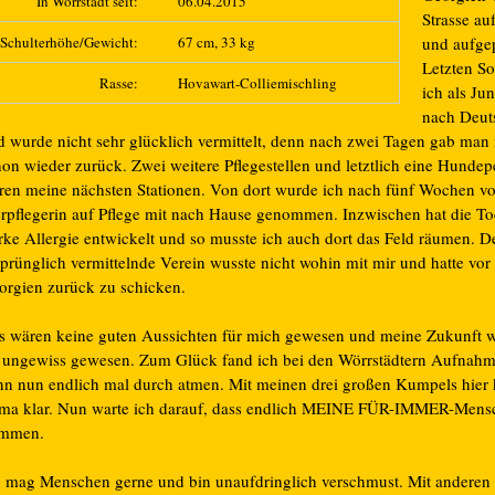
In Wörrstadt seit:
06.04.2015
Strasse au
Schulterhöhe/Gewicht:
67 cm, 33 kg
und aufge
Letzten 
Rasse:
Hovawart-Colliemischling
ich als J
nach Deut
d wurde nicht sehr glücklich vermittelt, denn nach zwei Tagen gab man
hon wieder zurück. Zwei weitere Pflegestellen und letztlich eine Hunde
ren meine nächsten Stationen. Von dort wurde ich nach fünf Wochen vo
erpflegerin auf Pflege mit nach Hause genommen. Inzwischen hat die To
arke Allergie entwickelt und so musste ich auch dort das Feld räumen. D
sprünglich vermittelnde Verein wusste nicht wohin mit mir und hatte vo
orgien zurück zu schicken.
s wären keine guten Aussichten für mich gewesen und meine Zukunft 
s ungewiss gewesen. Zum Glück fand ich bei den Wörrstädtern Aufnah
nn nun endlich mal durch atmen. Mit meinen drei großen Kumpels hie
ima klar. Nun warte ich darauf, dass endlich MEINE FÜR-IMMER-Mens
mmen.
h mag Menschen gerne und bin unaufdringlich verschmust. Mit andere