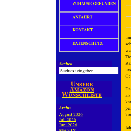
ZUHAUSE GEFUNDEN
ANFAHRT
KONTAKT
un
DATENSCHUTZ
sc
wa
Ti
st
Suchen
ur
Ge
Unsere
Amazon
Da
Wunschliste
al
ka
Archiv
pr
August 2026
ko
Juli 2026
Juni 2026
Ic
Mai 2026