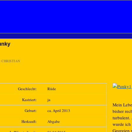
unky
n
CHRISTIAN
Geschlecht:
Rüde
Kastriert:
ja
Mein Lebe
Geburt:
ca. April 2013
bisher rec
turbulent.
Herkunft:
Abgabe
wurde ich 
Georgien 