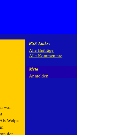
RSS-Links:
Alle Beiträge
Alle Kommentare
Meta
Anmelden
n war
ht
 Als Welpe
in
von der