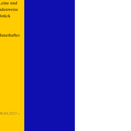
 Leine und
undenweise
dstück
dauerhaftes
06.04.2015
»