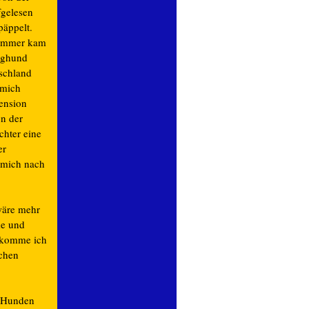
fgelesen
päppelt.
Sommer kam
unghund
schland
 mich
pension
n der
chter eine
er
r mich nach
wäre mehr
me und
r komme ich
chen
n Hunden