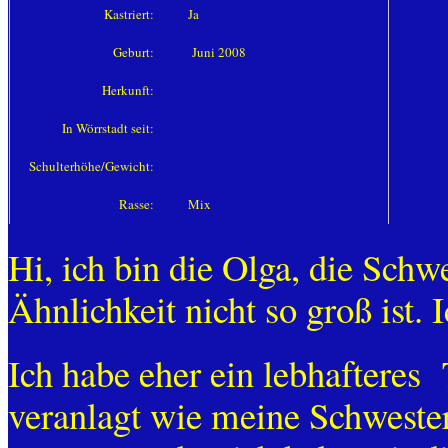
Kastriert:
Ja
Geburt:
Juni 2008
Herkunft:
In Wörrstadt seit:
Schulterhöhe/Gewicht:
Rasse:
Mix
Hi, ich bin die Olga, die Schw
Ähnlichkeit nicht so groß ist. 
Ich habe eher ein lebhafteres
veranlagt wie meine Schwester.