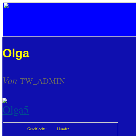
Olga
Von
TW_ADMIN
Geschlecht:
Hündin