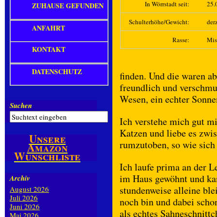
In Wörrstadt seit:
25.
ZUHAUSE GEFUNDEN
Schulterhöhe/Gewicht:
derz
ANFAHRT
Rasse:
Mis
KONTAKT
DATENSCHUTZ
finden. Und die waren ab
freundlich und verschm
Wesen, ein echter Sonne
Suchen
Ich verstehe mich gut m
Katzen und liebe es zwi
Unsere
rumzutoben, so wie sich
Amazon
Wunschliste
Ich laufe prima an der L
im Haus gewöhnt und ka
Archiv
stundenweise alleine bl
August 2026
Juli 2026
noch bin und dabei scho
Juni 2026
als echtes Sahneschnitt
Mai 2026