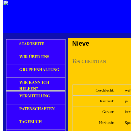
Nieve
STARTSEITE
WIR ÜBER UNS
Von
CHRISTIAN
GRUPPENHALTUNG
WIE KANN ICH
HELFEN?
Geschlecht:
wei
VERMITTLUNG
Kastriert:
ja
PATENSCHAFTEN
Geburt:
Jun
TAGEBUCH
Herkunft:
Spa