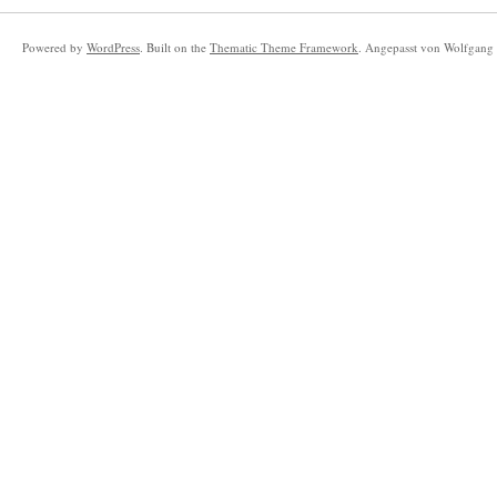
Powered by
WordPress
. Built on the
Thematic Theme Framework
. Angepasst von Wolfgang 