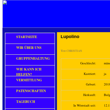
STARTSEITE
Lupolino
WIR ÜBER UNS
Von
CHRISTIAN
GRUPPENHALTUNG
Geschlecht:
män
WIE KANN ICH
Kastriert:
ja
HELFEN?
VERMITTLUNG
Geburt:
201
PATENSCHAFTEN
Herkunft:
Bulg
TAGEBUCH
In Wörrstadt seit:
12.