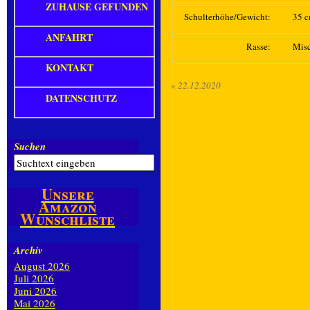
ZUHAUSE GEFUNDEN
Schulterhöhe/Gewicht:
35 c
ANFAHRT
Rasse:
Mis
KONTAKT
«
22.12.2020
DATENSCHUTZ
Suchen
Unsere
Amazon
Wunschliste
Archiv
August 2026
Juli 2026
Juni 2026
Mai 2026