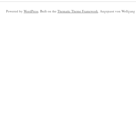
Powered by
WordPress
. Built on the
Thematic Theme Framework
. Angepasst von Wolfgang 