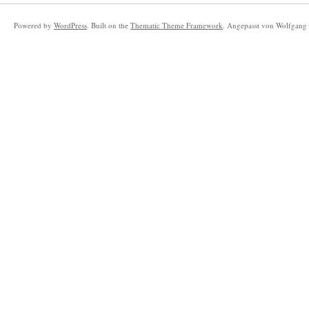
Powered by
WordPress
. Built on the
Thematic Theme Framework
. Angepasst von Wolfgang 