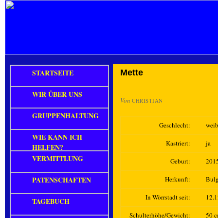
STARTSEITE
Mette
WIR ÜBER UNS
Von
CHRISTIAN
GRUPPENHALTUNG
Geschlecht:
weib
WIE KANN ICH
Kastriert:
ja
HELFEN?
VERMITTLUNG
Geburt:
201
PATENSCHAFTEN
Herkunft:
Bulg
In Wörrstadt seit:
12.
TAGEBUCH
Schulterhöhe/Gewicht:
50 c