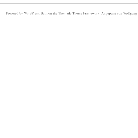
Powered by
WordPress
. Built on the
Thematic Theme Framework
. Angepasst von Wolfgang 