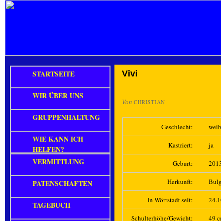
STARTSEITE
Vivi
WIR ÜBER UNS
Von
CHRISTIAN
GRUPPENHALTUNG
Geschlecht:
weib
WIE KANN ICH
Kastriert:
ja
HELFEN?
VERMITTLUNG
Geburt:
201
Herkunft:
Bulg
PATENSCHAFTEN
In Wörrstadt seit:
24.
TAGEBUCH
Schulterhöhe/Gewicht:
49 c