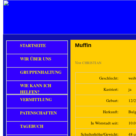
STARTSEITE
Muffin
WIR ÜBER UNS
Von
CHRISTIAN
GRUPPENHALTUNG
Geschlecht:
weib
WIE KANN ICH
Kastriert:
ja
HELFEN?
VERMITTLUNG
Geburt:
12/
Herkunft:
Bulg
PATENSCHAFTEN
In Wörrstadt seit:
10.
TAGEBUCH
Schulterhöhe/Gewicht:
48 c