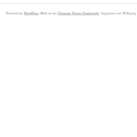
Powered by
WordPress
. Built on the
Thematic Theme Framework
. Angepasst von Wolfgang 