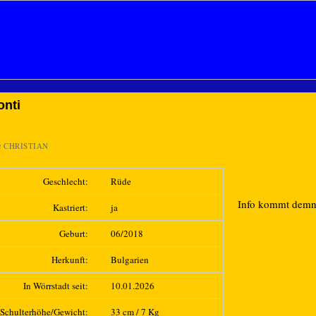
onti
n
CHRISTIAN
Geschlecht:
Rüde
Info kommt dem
Kastriert:
ja
Geburt:
06/2018
Herkunft:
Bulgarien
In Wörrstadt seit:
10.01.2026
Schulterhöhe/Gewicht:
33 cm / 7 Kg