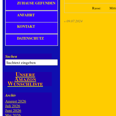
ZUHAUSE GEFUNDEN
Rasse:
Mitt
ANFAHRT
«
09.07.2024
KONTAKT
DATENSCHUTZ
Suchen
Unsere
Amazon
Wunschliste
Archiv
August 2026
Juli 2026
Juni 2026
Mai 2026