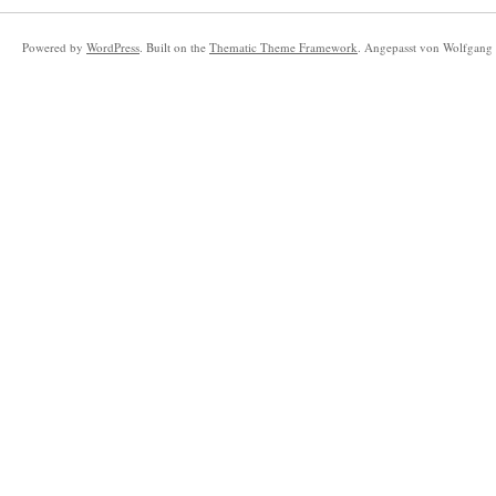
Powered by
WordPress
. Built on the
Thematic Theme Framework
. Angepasst von Wolfgang 