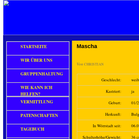
STARTSEITE
Mascha
WIR ÜBER UNS
Von
CHRISTIAN
GRUPPENHALTUNG
Geschlecht:
weib
WIE KANN ICH
Kastriert:
ja
HELFEN?
VERMITTLUNG
Geburt:
01/
Herkunft:
Bulg
PATENSCHAFTEN
In Wörrstadt seit:
06.
TAGEBUCH
Schulterhöhe/Gewicht:
36 c