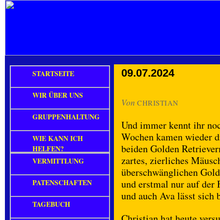
09.07.2024
STARTSEITE
WIR ÜBER UNS
Von
CHRISTIAN
GRUPPENHALTUNG
Und immer kennt ihr noc
Wochen kamen wieder dr
WIE KANN ICH
beiden Golden Retriever
HELFEN?
zartes, zierliches Mäus
VERMITTLUNG
überschwänglichen Golde
PATENSCHAFTEN
und erstmal nur auf der 
und auch Ava lässt sich
TAGEBUCH
Christian hat heute vers