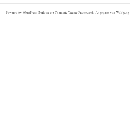
Powered by
WordPress
. Built on the
Thematic Theme Framework
. Angepasst von Wolfgang 