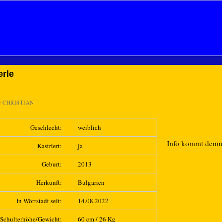
rle
n
CHRISTIAN
Geschlecht:
weiblich
Info kommt dem
Kastriert:
ja
Geburt:
2013
Herkunft:
Bulgarien
In Wörrstadt seit:
14.08.2022
Schulterhöhe/Gewicht:
60 cm / 26 Kg