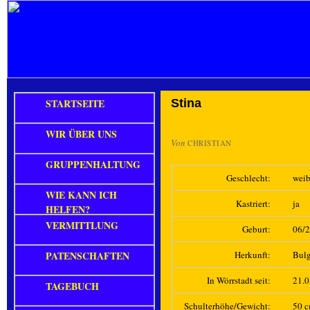
STARTSEITE
Stina
WIR ÜBER UNS
Von
CHRISTIAN
GRUPPENHALTUNG
Geschlecht:
weib
WIE KANN ICH
Kastriert:
ja
HELFEN?
VERMITTLUNG
Geburt:
06/
PATENSCHAFTEN
Herkunft:
Bulg
In Wörrstadt seit:
21.
TAGEBUCH
Schulterhöhe/Gewicht:
50 c