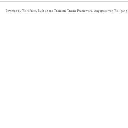
Powered by
WordPress
. Built on the
Thematic Theme Framework
. Angepasst von Wolfgang 