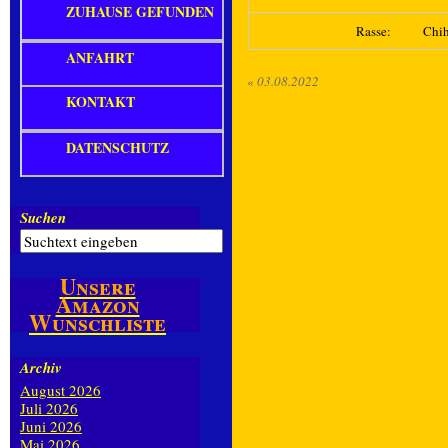
ZUHAUSE GEFUNDEN
Rasse:
Chi
ANFAHRT
«
03.08.2022
KONTAKT
DATENSCHUTZ
Suchen
Unsere
Amazon
Wunschliste
Archiv
August 2026
Juli 2026
Juni 2026
Mai 2026