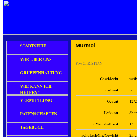
STARTSEITE
Murmel
WIR ÜBER UNS
Von
CHRISTIAN
GRUPPENHALTUNG
Geschlecht:
weib
WIE KANN ICH
Kastriert:
ja
HELFEN?
VERMITTLUNG
Geburt:
12/
Herkunft:
Sha
PATENSCHAFTEN
In Wörrstadt seit:
15.
TAGEBUCH
Schulterhöhe/Gewicht:
25 c