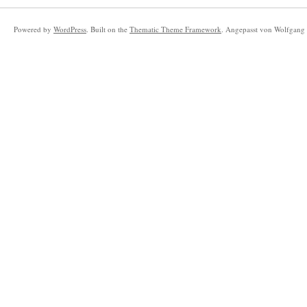
Powered by
WordPress
. Built on the
Thematic Theme Framework
. Angepasst von Wolfgang 