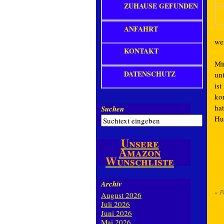
ZUHAUSE GEFUNDEN
ANFAHRT
wer
KONTAKT
Mir
DATENSCHUTZ
un
ist
ko
ha
Suchen
Hu
Unsere
Amazon
Wunschliste
Archiv
«
Pe
August 2026
Juli 2026
Juni 2026
Mai 2026