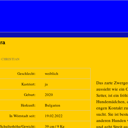
ra
n
CHRISTIAN
Geschlecht:
weiblich
Das zarte Zwerge
Kastriert:
ja
aussieht wie ein
Geburt:
2020
Setter, ist ein frö
Hundemädchen, d
Herkunft:
Bulgarien
engen Kontakt z
sucht. Sie ist bes
In Wörrstadt seit:
19.02.2022
anderen Hunden v
Schulterhöhe/Gewicht:
39 cm / 9 Kg
und geht Streit a