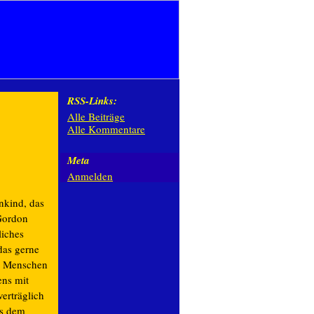
RSS-Links:
Alle Beiträge
Alle Kommentare
Meta
Anmelden
nkind, das
 Gordon
hliches
as gerne
u Menschen
tens mit
erträglich
us dem