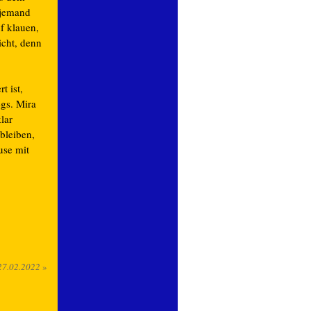
 jemand
f klauen,
icht, denn
t ist,
egs. Mira
lar
bleiben,
use mit
27.02.2022
»