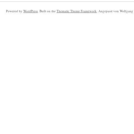
Powered by
WordPress
. Built on the
Thematic Theme Framework
. Angepasst von Wolfgang 