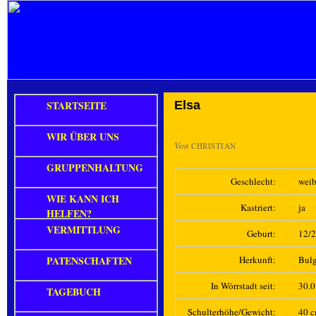
STARTSEITE
Elsa
WIR ÜBER UNS
Von
CHRISTIAN
GRUPPENHALTUNG
Geschlecht:
weib
WIE KANN ICH
Kastriert:
ja
HELFEN?
VERMITTLUNG
Geburt:
12/
PATENSCHAFTEN
Herkunft:
Bulg
In Wörrstadt seit:
30.
TAGEBUCH
Schulterhöhe/Gewicht:
40 c