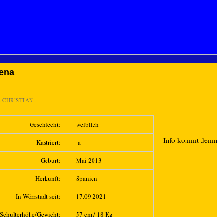
lena
n
CHRISTIAN
Geschlecht:
weiblich
Info kommt dem
Kastriert:
ja
Geburt:
Mai 2013
Herkunft:
Spanien
In Wörrstadt seit:
17.09.2021
Schulterhöhe/Gewicht:
57 cm / 18 Kg