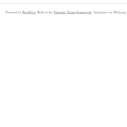
Powered by
WordPress
. Built on the
Thematic Theme Framework
. Angepasst von Wolfgang 