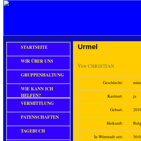
Urmel
STARTSEITE
WIR ÜBER UNS
Von
CHRISTIAN
GRUPPENHALTUNG
Geschlecht:
män
WIE KANN ICH
HELFEN?
Kastriert:
ja
VERMITTLUNG
Geburt:
201
PATENSCHAFTEN
Herkunft:
Bulg
TAGEBUCH
In Wörrstadt seit:
30.