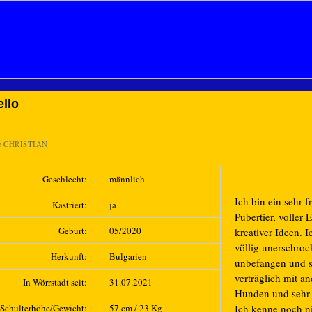
llo
n
CHRISTIAN
Geschlecht:
männlich
Ich bin ein sehr f
Kastriert:
ja
Pubertier, voller 
Geburt:
05/2020
kreativer Ideen. I
völlig unerschroc
Herkunft:
Bulgarien
unbefangen und 
verträglich mit a
In Wörrstadt seit:
31.07.2021
Hunden und sehr v
Schulterhöhe/Gewicht:
57 cm / 23 Kg
Ich kenne noch ni