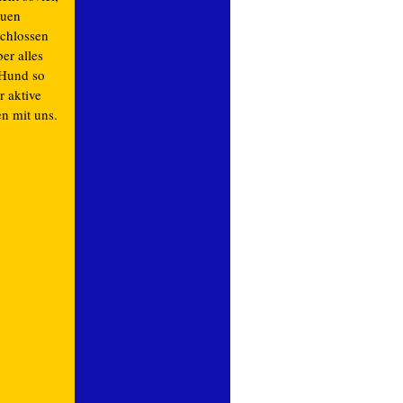
euen
chlossen
er alles
 Hund so
r aktive
n mit uns.