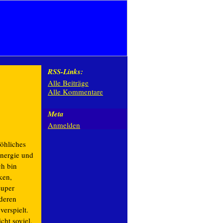
RSS-Links:
Alle Beiträge
Alle Kommentare
Meta
Anmelden
röhliches
Energie und
ch bin
ken,
super
nderen
erspielt.
cht soviel,