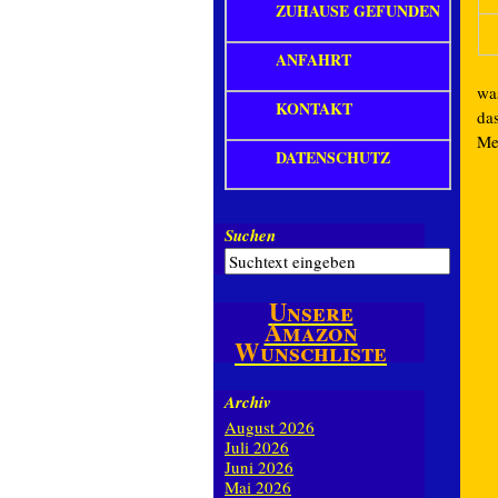
ZUHAUSE GEFUNDEN
ANFAHRT
wa
KONTAKT
das
Me
DATENSCHUTZ
Suchen
Unsere
Amazon
Wunschliste
Archiv
August 2026
Juli 2026
Juni 2026
Mai 2026