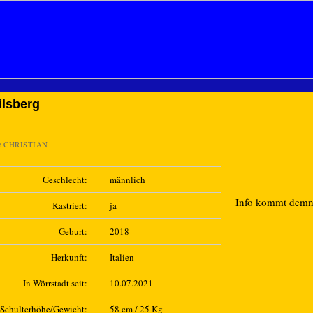
lsberg
n
CHRISTIAN
Geschlecht:
männlich
Info kommt dem
Kastriert:
ja
Geburt:
2018
Herkunft:
Italien
In Wörrstadt seit:
10.07.2021
Schulterhöhe/Gewicht:
58 cm / 25 Kg