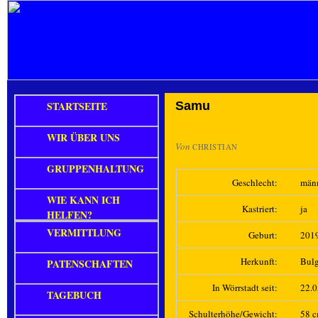
STARTSEITE
Samu
WIR ÜBER UNS
Von
CHRISTIAN
GRUPPENHALTUNG
Geschlecht:
män
WIE KANN ICH
Kastriert:
ja
HELFEN?
VERMITTLUNG
Geburt:
201
Herkunft:
Bulg
PATENSCHAFTEN
In Wörrstadt seit:
22.
TAGEBUCH
Schulterhöhe/Gewicht:
58 c