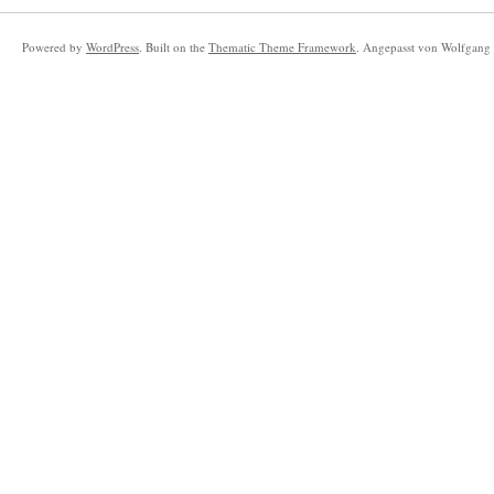
Powered by
WordPress
. Built on the
Thematic Theme Framework
. Angepasst von Wolfgang 