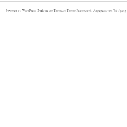
Powered by
WordPress
. Built on the
Thematic Theme Framework
. Angepasst von Wolfgang 