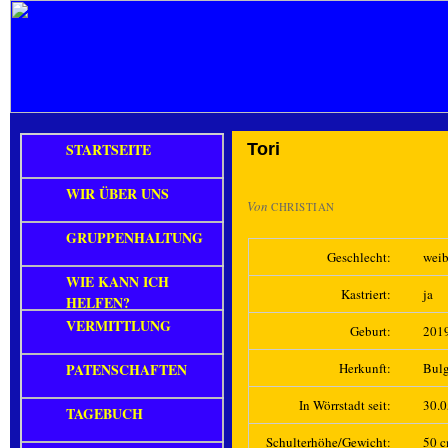
STARTSEITE
Tori
WIR ÜBER UNS
Von
CHRISTIAN
GRUPPENHALTUNG
Geschlecht:
weib
WIE KANN ICH
Kastriert:
ja
HELFEN?
VERMITTLUNG
Geburt:
201
PATENSCHAFTEN
Herkunft:
Bulg
In Wörrstadt seit:
30.
TAGEBUCH
Schulterhöhe/Gewicht:
50 c