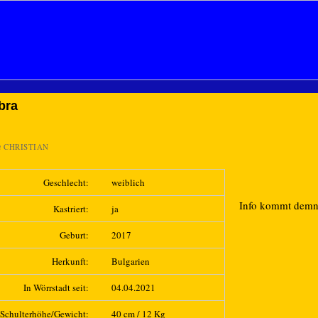
bra
n
CHRISTIAN
Geschlecht:
weiblich
Info kommt dem
Kastriert:
ja
Geburt:
2017
Herkunft:
Bulgarien
In Wörrstadt seit:
04.04.2021
Schulterhöhe/Gewicht:
40 cm / 12 Kg