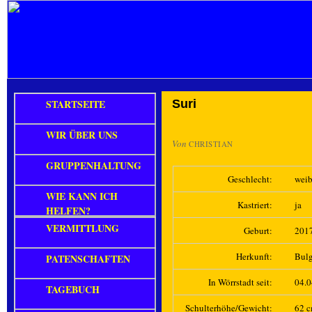
STARTSEITE
Suri
WIR ÜBER UNS
Von
CHRISTIAN
GRUPPENHALTUNG
Geschlecht:
weib
WIE KANN ICH
Kastriert:
ja
HELFEN?
VERMITTLUNG
Geburt:
201
Herkunft:
Bulg
PATENSCHAFTEN
In Wörrstadt seit:
04.
TAGEBUCH
Schulterhöhe/Gewicht:
62 c