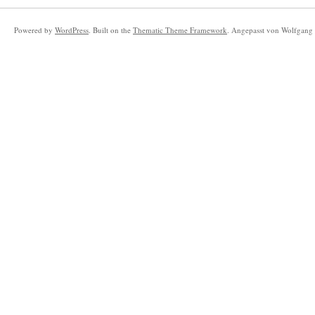
Powered by
WordPress
. Built on the
Thematic Theme Framework
. Angepasst von Wolfgang 