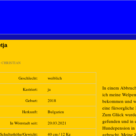
tja
n
CHRISTIAN
Geschlecht:
weiblich
In einem Abbruc
Kastriert:
ja
ich meine Welpe
Geburt:
2018
bekommen und w
eine fürsorgliche 
Herkunft:
Bulgarien
Zum Glück wurde
gefunden und in 
In Wörrstadt seit:
20.03.2021
Hundepension in 
Schulterhöhe/Gewicht:
40 cm / 12 Kg
gebracht. Meine 