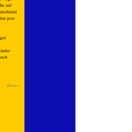
lle auf
eutschland
te jetzt
 gut
Kinder
 mich
Dottie
»