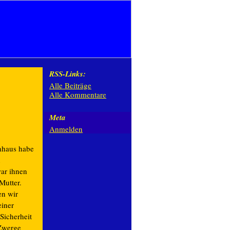
RSS-Links:
Alle Beiträge
Alle Kommentare
Meta
Anmelden
hhaus habe
n
ar ihnen
Mutter.
n wir
einer
Sicherheit
Zwerge