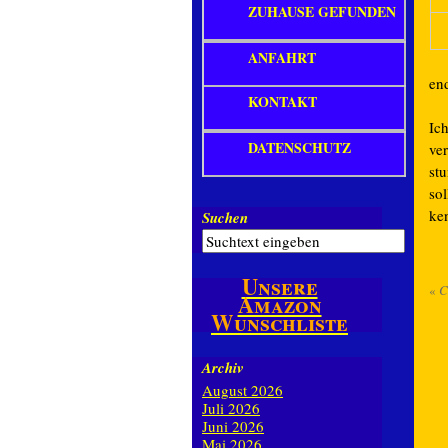
ZUHAUSE GEFUNDEN
ANFAHRT
en
KONTAKT
Ic
DATENSCHUTZ
ve
st
sol
ken
Suchen
Unsere
«
C
Amazon
Wunschliste
Archiv
August 2026
Juli 2026
Juni 2026
Mai 2026