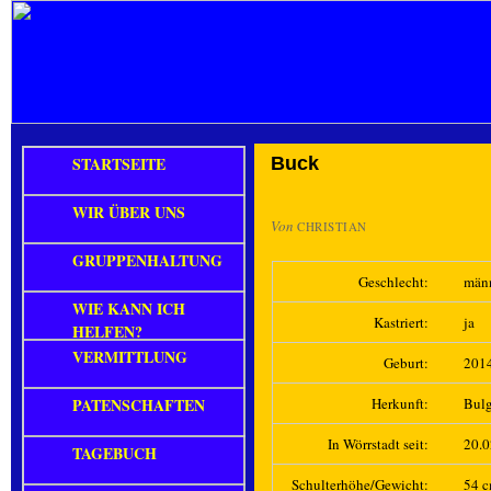
STARTSEITE
Buck
WIR ÜBER UNS
Von
CHRISTIAN
GRUPPENHALTUNG
Geschlecht:
män
WIE KANN ICH
Kastriert:
ja
HELFEN?
VERMITTLUNG
Geburt:
201
PATENSCHAFTEN
Herkunft:
Bulg
In Wörrstadt seit:
20.
TAGEBUCH
Schulterhöhe/Gewicht:
54 c