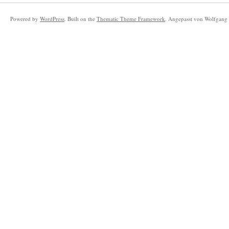
Powered by
WordPress
. Built on the
Thematic Theme Framework
. Angepasst von Wolfgang 