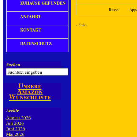
ZUHAUSE GEFUNDEN
Rasse:
Appe
ANFAHRT
«
Sally
KONTAKT
DATENSCHUTZ
Suchen
Unsere
Amazon
Wunschliste
Archiv
August 2026
Juli 2026
Juni 2026
Mai 2026