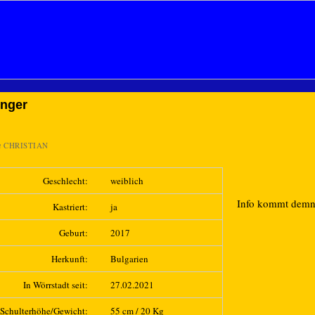
inger
n
CHRISTIAN
Geschlecht:
weiblich
Info kommt dem
Kastriert:
ja
Geburt:
2017
Herkunft:
Bulgarien
In Wörrstadt seit:
27.02.2021
Schulterhöhe/Gewicht:
55 cm / 20 Kg