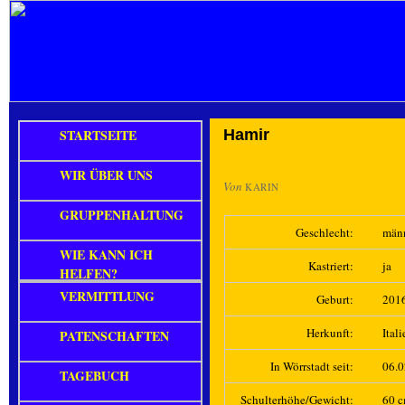
STARTSEITE
Hamir
WIR ÜBER UNS
Von
KARIN
GRUPPENHALTUNG
Geschlecht:
män
WIE KANN ICH
Kastriert:
ja
HELFEN?
VERMITTLUNG
Geburt:
201
Herkunft:
Ital
PATENSCHAFTEN
In Wörrstadt seit:
06.
TAGEBUCH
Schulterhöhe/Gewicht:
60 c