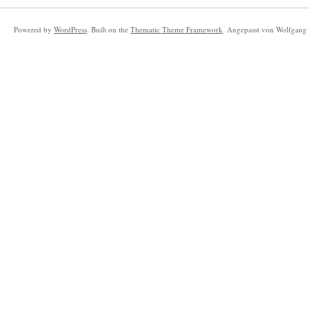
Powered by
WordPress
. Built on the
Thematic Theme Framework
. Angepasst von Wolfgang 