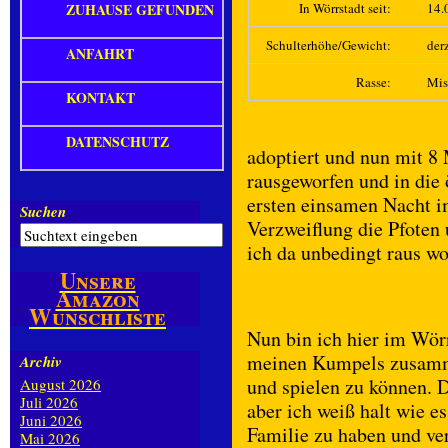
ZUHAUSE GEFUNDEN
In Wörrstadt seit:
14.
Schulterhöhe/Gewicht:
derz
ANFAHRT
Rasse:
Mis
KONTAKT
DATENSCHUTZ
adoptiert und nun mit 8
rausgeworfen und in die 
ersten einsamen Nacht i
Suchen
Verzweiflung die Pfoten 
ich da unbedingt raus wo
Unsere
Amazon
Wunschliste
Nun bin ich hier im Wör
meinen Kumpels zusamme
Archiv
und spielen zu können. D
August 2026
Juli 2026
aber ich weiß halt wie e
Juni 2026
Familie zu haben und ve
Mai 2026