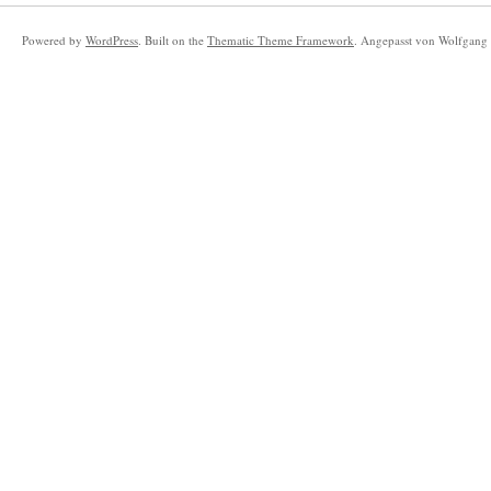
Powered by
WordPress
. Built on the
Thematic Theme Framework
. Angepasst von Wolfgang 