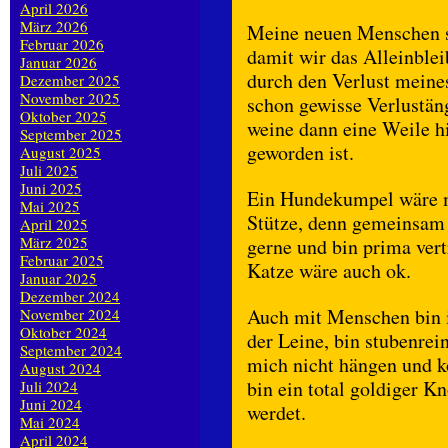
April 2026
März 2026
Meine neuen Menschen so
Februar 2026
damit wir das Alleinble
Januar 2026
durch den Verlust meine
Dezember 2025
November 2025
schon gewisse Verlustän
Oktober 2025
weine dann eine Weile hi
September 2025
geworden ist.
August 2025
Juli 2025
Juni 2025
Ein Hundekumpel wäre mi
Mai 2025
Stütze, denn gemeinsam 
April 2025
März 2025
gerne und bin prima ver
Februar 2025
Katze wäre auch ok.
Januar 2025
Dezember 2024
Auch mit Menschen bin i
November 2024
Oktober 2024
der Leine, bin stubenrein
September 2024
mich nicht hängen und k
August 2024
bin ein total goldiger K
Juli 2024
Juni 2024
werdet.
Mai 2024
April 2024