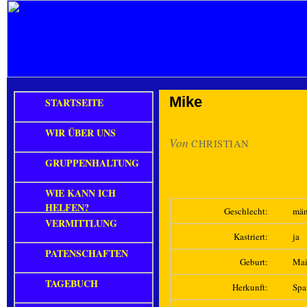
Mike
STARTSEITE
WIR ÜBER UNS
Von
CHRISTIAN
GRUPPENHALTUNG
WIE KANN ICH
HELFEN?
Geschlecht:
män
VERMITTLUNG
Kastriert:
ja
PATENSCHAFTEN
Geburt:
Mai
TAGEBUCH
Herkunft:
Spa