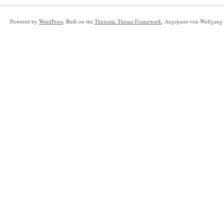
Powered by
WordPress
. Built on the
Thematic Theme Framework
. Angepasst von Wolfgang 