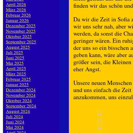
April 2026
finden wir das schön un
März 2026
Februar 2026
Da wir die Zeit in Sofi
Januar 2026
wir uns sehr nah, aber 
Dezember 2025
November 2025
werden, da sonst die Cha
Oktober 2025
geringer wären. Ein ru
September 2025
der uns so ein bisschen 
August 2025
Juli 2025
geben kann, wäre aber au
Juni 2025
größer sein, die Kleinen
Mai 2025
eher Angst.
April 2025
März 2025
Februar 2025
Unsere neuen Menschen s
Januar 2025
und uns einfach die Zeit
Dezember 2024
November 2024
anzukommen, uns einzule
Oktober 2024
September 2024
August 2024
Juli 2024
Juni 2024
Mai 2024
April 2024