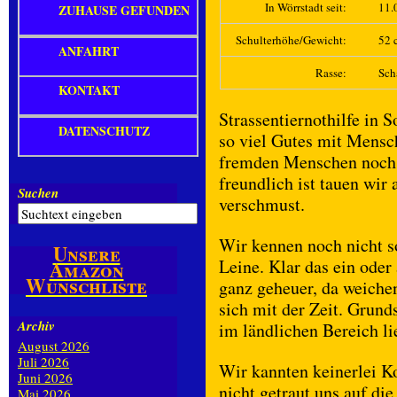
In Wörrstadt seit:
11.
ZUHAUSE GEFUNDEN
Schulterhöhe/Gewicht:
52 c
ANFAHRT
Rasse:
Sch
KONTAKT
Strassentiernothilfe in 
DATENSCHUTZ
so viel Gutes mit Mensc
fremden Menschen noch 
freundlich ist tauen wir 
Suchen
verschmust.
Wir kennen noch nicht so
Unsere
Leine. Klar das ein oder
Amazon
Wunschliste
ganz geheuer, da weiche
sich mit der Zeit. Grund
Archiv
im ländlichen Bereich li
August 2026
Juli 2026
Wir kannten keinerlei K
Juni 2026
nicht getraut uns auf di
Mai 2026