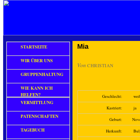
Mia
STARTSEITE
WIR ÜBER UNS
Von
CHRISTIAN
GRUPPENHALTUNG
WIE KANN ICH
HELFEN?
Geschlecht:
wei
VERMITTLUNG
Kastriert:
ja
PATENSCHAFTEN
Geburt:
Nov
TAGEBUCH
Herkunft:
Bul