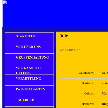
STARTSEITE
Jule
WIR ÜBER UNS
Von
CHRISTIAN
GRUPPENHALTUNG
WIE KANN ICH
HELFEN?
Geschlecht:
weib
VERMITTLUNG
Kastriert:
nein
PATENSCHAFTEN
Geburt:
Mai
TAGEBUCH
Herkunft:
Bulg