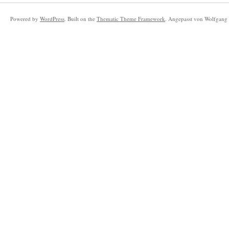
Powered by
WordPress
. Built on the
Thematic Theme Framework
. Angepasst von Wolfgang 