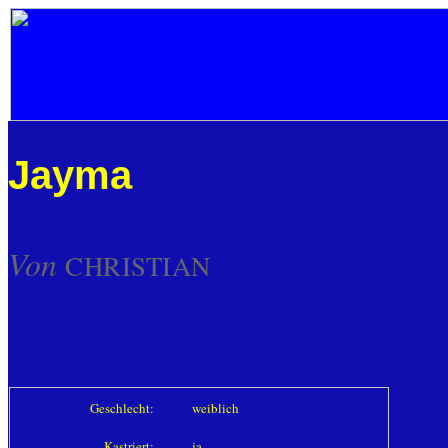
Jayma
Von
CHRISTIAN
Geschlecht:
weiblich
Kastriert:
ja