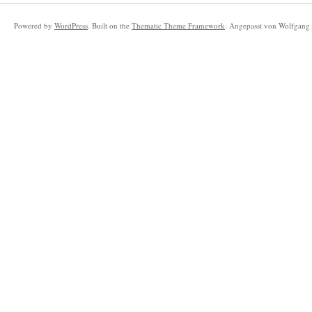
Powered by
WordPress
. Built on the
Thematic Theme Framework
. Angepasst von Wolfgang 