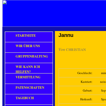
Jannu
STARTSEITE
WIR ÜBER UNS
Von
CHRISTIAN
GRUPPENHALTUNG
WIE KANN ICH
HELFEN?
Geschlecht:
män
VERMITTLUNG
Kastriert:
nein
PATENSCHAFTEN
Geburt:
Sep
TAGEBUCH
Herkunft:
Spa