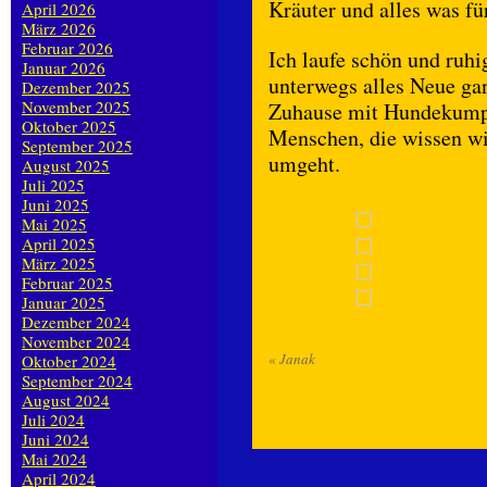
Kräuter und alles was f
April 2026
März 2026
Februar 2026
Ich laufe schön und ruhi
Januar 2026
unterwegs alles Neue gan
Dezember 2025
November 2025
Zuhause mit Hundekumpel
Oktober 2025
Menschen, die wissen w
September 2025
umgeht.
August 2025
Juli 2025
Juni 2025
Mai 2025
April 2025
März 2025
Februar 2025
Januar 2025
Dezember 2024
November 2024
«
Janak
Oktober 2024
September 2024
August 2024
Juli 2024
Juni 2024
Mai 2024
April 2024