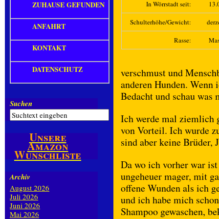
ZUHAUSE GEFUNDEN
In Wörrstadt seit:
13.
Schulterhöhe/Gewicht:
derz
ANFAHRT
Rasse:
Mas
KONTAKT
DATENSCHUTZ
verschmust und Menschbe
anderen Hunden. Wenn i
Bedacht und schau was 
Suchen
Ich werde mal ziemlich g
von Vorteil. Ich wurde 
Unsere
sind aber keine Brüder, J
Amazon
Wunschliste
Da wo ich vorher war ist
ungeheuer mager, mit ga
Archiv
offene Wunden als ich g
August 2026
Juli 2026
und ich habe mich schon
Juni 2026
Shampoo gewaschen, beko
Mai 2026