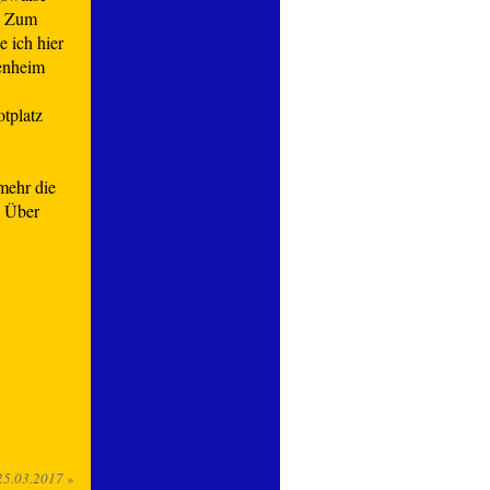
. Zum
 ich hier
enheim
tplatz
mehr die
. Über
25.03.2017
»