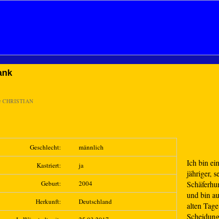
ank
n
CHRISTIAN
Geschlecht:
männlich
Ich bin ei
Kastriert:
ja
jähriger, s
Geburt:
2004
Schäferh
und bin a
Herkunft:
Deutschland
alten Tage
Scheidung