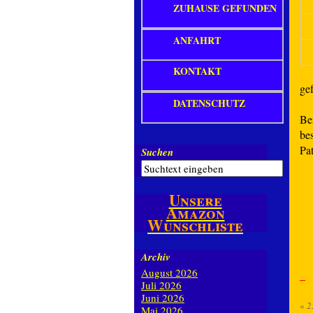
ZUHAUSE GEFUNDEN
ANFAHRT
KONTAKT
ge
DATENSCHUTZ
Be
be
Pa
Suchen
Unsere
Amazon
Wunschliste
Archiv
August 2026
Juli 2026
Juni 2026
«
2
Mai 2026