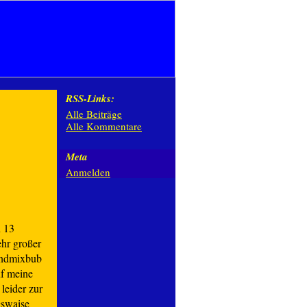
RSS-Links:
Alle Beiträge
Alle Kommentare
Meta
Anmelden
n 13
ehr großer
undmixbub
uf meine
 leider zur
swaise