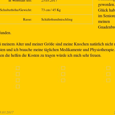
In Wörrstadt seit:
25.03.2017
geworden
Glück habe
Schulterhöhe/Gewicht:
73 cm / 45 Kg
im Senior
Rasse:
Schäferhundmischling
meinen
Gnadenbro
funden.
i meinem Alter und meiner Größe sind meine Knochen natürlich nicht 
sten und ich brauche meine täglichen Medikamente und Physiotherapie
ten die helfen die Kosten zu tragen würde ich mich sehr freuen.
3.03.2017