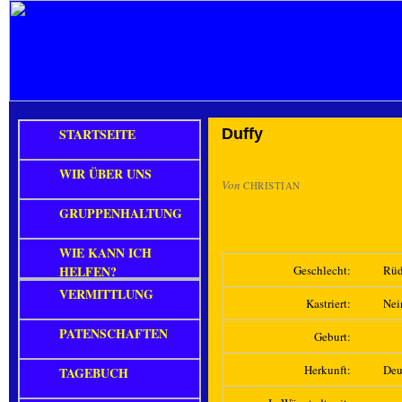
STARTSEITE
Duffy
WIR ÜBER UNS
Von
CHRISTIAN
GRUPPENHALTUNG
WIE KANN ICH
HELFEN?
Geschlecht:
Rüd
VERMITTLUNG
Kastriert:
Nei
PATENSCHAFTEN
Geburt:
Herkunft:
Deu
TAGEBUCH