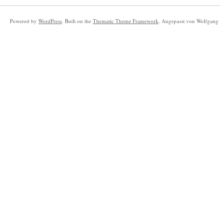
Powered by
WordPress
. Built on the
Thematic Theme Framework
. Angepasst von Wolfgang 