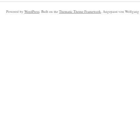
Powered by
WordPress
. Built on the
Thematic Theme Framework
. Angepasst von Wolfgang 