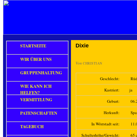
STARTSEITE
Dixie
WIR ÜBER UNS
Von
CHRISTIAN
GRUPPENHALTUNG
Geschlecht:
Rüd
WIE KANN ICH
Kastriert:
ja
HELFEN?
VERMITTLUNG
Geburt:
06.
PATENSCHAFTEN
Herkunft:
Spa
In Wörrstadt seit:
11.
TAGEBUCH
Schulterhöhe/Gewicht:
65 c