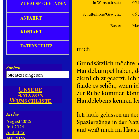
In Wörrstadt seit:
05.
ZUHAUSE GEFUNDEN
Schulterhöhe/Gewicht:
65 c
ANFAHRT
Rasse:
Mas
KONTAKT
DATENSCHUTZ
mich.
Grundsätzlich möchte i
Suchen
Hundekumpel haben, d
ziemlich zugesetzt. Ich
fände es schön, wenn i
Unsere
zur Ruhe kommen könnt
Amazon
Wunschliste
Hundelebens kennen ler
Ich laufe gelassen an de
Archiv
Spaziergänge in der Natu
August 2026
Juli 2026
und weiß mich im Haus 
Juni 2026
Mai 2026