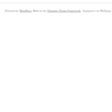
Powered by
WordPress
. Built on the
Thematic Theme Framework
. Angepasst von Wolfgang 