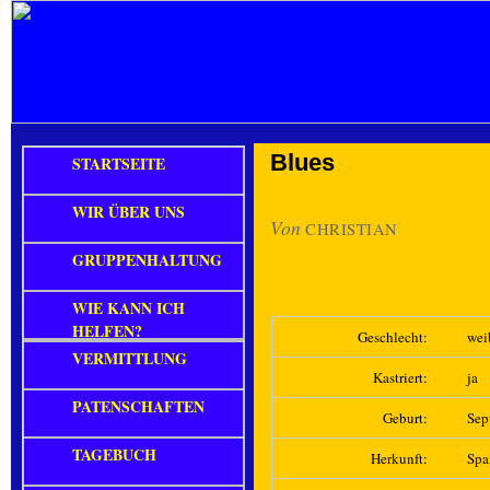
Blues
STARTSEITE
WIR ÜBER UNS
Von
CHRISTIAN
GRUPPENHALTUNG
WIE KANN ICH
HELFEN?
Geschlecht:
wei
VERMITTLUNG
Kastriert:
ja
PATENSCHAFTEN
Geburt:
Sep
TAGEBUCH
Herkunft:
Spa