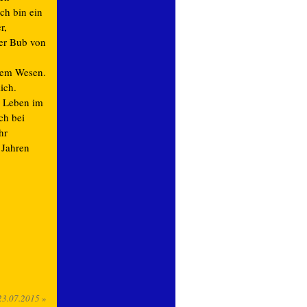
ch bin ein
r,
her Bub von
em Wesen.
ich.
s Leben im
ch bei
hr
 Jahren
23.07.2015
»