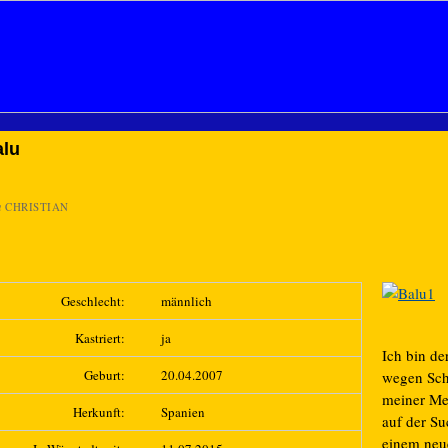
alu
n
CHRISTIAN
Geschlecht:
männlich
Kastriert:
ja
Ich bin de
Geburt:
20.04.2007
wegen Sc
meiner M
Herkunft:
Spanien
auf der S
einem neu