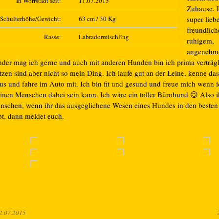
In Wörrstadt seit:
11.07.2015
Zuhause. I
Schulterhöhe/Gewicht:
63 cm / 30 Kg
super liebe
freundlic
Rasse:
Labradormischling
ruhigem,
angenehm
nder mag ich gerne und auch mit anderen Hunden bin ich prima verträgl
tzen sind aber nicht so mein Ding. Ich laufe gut an der Leine, kenne da
us und fahre im Auto mit. Ich bin fit und gesund und freue mich wenn i
inen Menschen dabei sein kann. Ich wäre ein toller Bürohund 😉 Also i
nschen, wenn ihr das ausgeglichene Wesen eines Hundes in den besten
bt, dann meldet euch.
2.07.2015