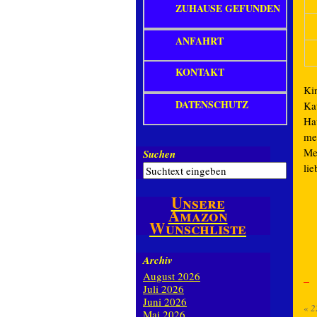
ZUHAUSE GEFUNDEN
ANFAHRT
KONTAKT
Ki
DATENSCHUTZ
Ka
Ha
me
Me
Suchen
lie
Unsere
Amazon
Wunschliste
Archiv
August 2026
Juli 2026
Juni 2026
«
2
Mai 2026