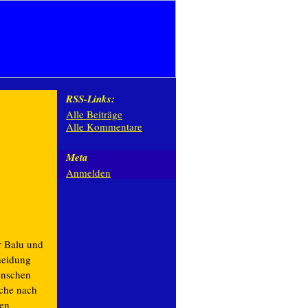
RSS-Links:
Alle Beiträge
Alle Kommentare
Meta
Anmelden
r Balu und
heidung
enschen
uche nach
en