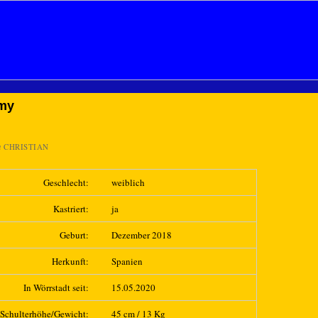
my
n
CHRISTIAN
Geschlecht:
weiblich
Kastriert:
ja
Geburt:
Dezember 2018
Herkunft:
Spanien
In Wörrstadt seit:
15.05.2020
Schulterhöhe/Gewicht:
45 cm / 13 Kg