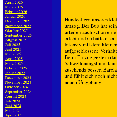
April 2026
März 2026
Februar 2026
Januar 2026
Hundeeltern unseres klei
Dezember 2025
umzog. Der Bub hat sein
November 2025
Oktober 2025
urteilen auch schon ein
September 2025
erlebt und so hatte er e
August 2025
intensiv mit dem kleine
Juli 2025
Juni 2025
aufgeschlossene Verhalt
Mai 2025
Beim Einzug gestern da
April 2025
Schwellenangst und kau
März 2025
Februar 2025
zusehends besser. Barcla
Januar 2025
und fühlt sich noch nich
Dezember 2024
neuen Umgebung.
November 2024
Oktober 2024
September 2024
August 2024
Juli 2024
Juni 2024
Mai 2024
April 2024