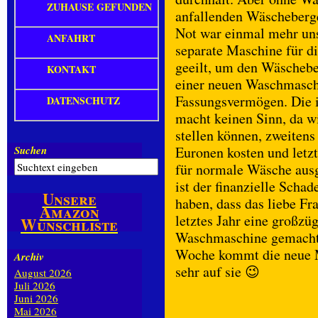
ZUHAUSE GEFUNDEN
anfallenden Wäscheberge
Not war einmal mehr unse
ANFAHRT
separate Maschine für d
geeilt, um den Wäschebe
KONTAKT
einer neuen Waschmaschi
Fassungsvermögen. Die i
DATENSCHUTZ
macht keinen Sinn, da w
stellen können, zweitens
Suchen
Euronen kosten und letzt
für normale Wäsche ausg
ist der finanzielle Sch
Unsere
haben, dass das liebe F
Amazon
letztes Jahr eine großzü
Wunschliste
Waschmaschine gemacht h
Woche kommt die neue Mi
Archiv
sehr auf sie 😉
August 2026
Juli 2026
Juni 2026
Mai 2026