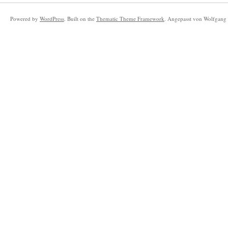
Powered by
WordPress
. Built on the
Thematic Theme Framework
. Angepasst von Wolfgang 