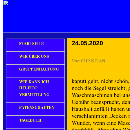
24.05.2020
STARTSEITE
WIR ÜBER UNS
Von
CHRISTIAN
GRUPPENHALTUNG
kaputt geht, nicht schön
WIE KANN ICH
noch die Segel streicht,
HELFEN?
Waschmaschinen bei uns
VERMITTLUNG
Gebühr beansprucht, den
PATENSCHAFTEN
Haushalt anfällt haben u
verschlammten Decken ni
TAGEBUCH
Wunder, wenn eine Masch
durchhält. Aber ohne Wa