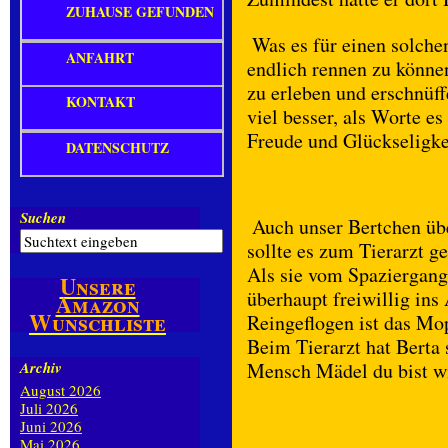
ZUHAUSE GEFUNDEN
Was es für einen solche
ANFAHRT
endlich rennen zu könne
zu erleben und erschnüff
KONTAKT
viel besser, als Worte e
Freude und Glückseligke
DATENSCHUTZ
Suchen
Auch unser Bertchen übe
sollte es zum Tierarzt 
Als sie vom Spaziergang
Unsere
überhaupt freiwillig ins
Amazon
Wunschliste
Reingeflogen ist das Mo
Beim Tierarzt hat Berta
Archiv
Mensch Mädel du bist w
August 2026
Juli 2026
Juni 2026
Mai 2026