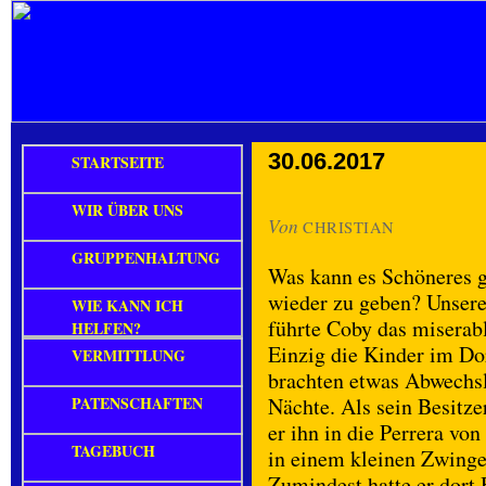
30.06.2017
STARTSEITE
WIR ÜBER UNS
Von
CHRISTIAN
GRUPPENHALTUNG
Was kann es Schöneres 
wieder zu geben? Unser
WIE KANN ICH
führte Coby das miserabl
HELFEN?
Einzig die Kinder im Do
VERMITTLUNG
brachten etwas Abwechsl
PATENSCHAFTEN
Nächte. Als sein Besitze
er ihn in die Perrera vo
TAGEBUCH
in einem kleinen Zwinge
Zumindest hatte er dort 