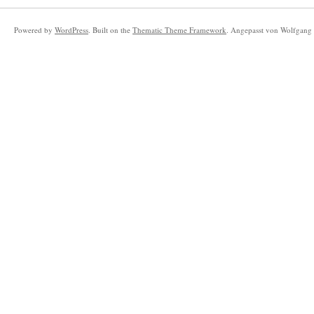
Powered by
WordPress
. Built on the
Thematic Theme Framework
. Angepasst von Wolfgang 