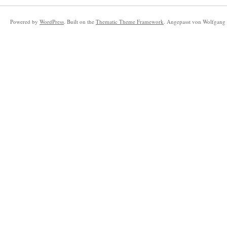
Powered by
WordPress
. Built on the
Thematic Theme Framework
. Angepasst von Wolfgang 