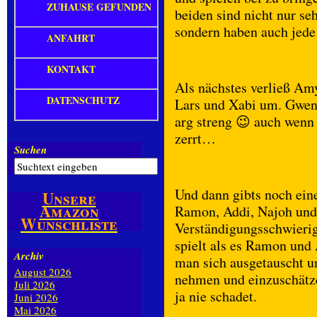
ZUHAUSE GEFUNDEN
beiden sind nicht nur se
sondern haben auch jed
ANFAHRT
KONTAKT
Als nächstes verließ A
DATENSCHUTZ
Lars und Xabi um. Gwenny
arg streng 😉 auch wenn
zerrt…
Suchen
Und dann gibts noch ei
Unsere
Amazon
Ramon, Addi, Najoh und 
Wunschliste
Verständigungsschwierig
spielt als es Ramon und 
Archiv
man sich ausgetauscht u
August 2026
nehmen und einzuschätze
Juli 2026
ja nie schadet.
Juni 2026
Mai 2026