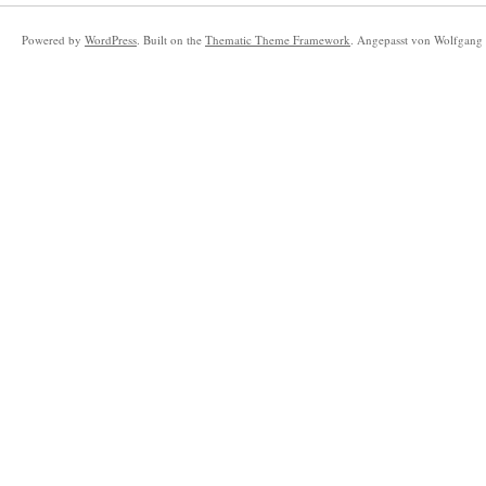
Powered by
WordPress
. Built on the
Thematic Theme Framework
. Angepasst von Wolfgang 