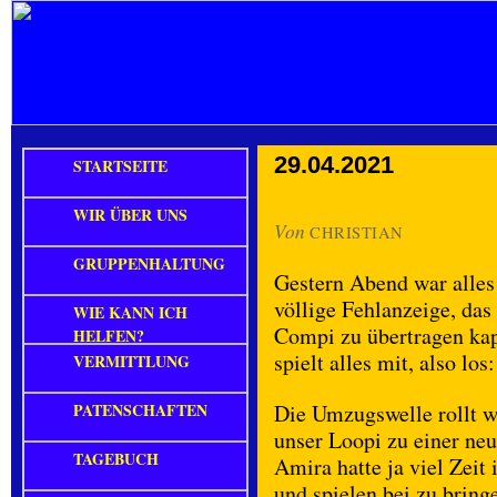
29.04.2021
STARTSEITE
WIR ÜBER UNS
Von
CHRISTIAN
GRUPPENHALTUNG
Gestern Abend war alles
völlige Fehlanzeige, das
WIE KANN ICH
Compi zu übertragen ka
HELFEN?
spielt alles mit, also los:
VERMITTLUNG
PATENSCHAFTEN
Die Umzugswelle rollt w
unser Loopi zu einer neu
TAGEBUCH
Amira hatte ja viel Zeit
und spielen bei zu bringe