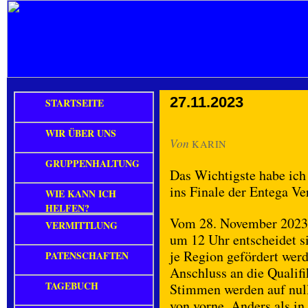
27.11.2023
STARTSEITE
WIR ÜBER UNS
Von
KARIN
GRUPPENHALTUNG
Das Wichtigste habe ich 
ins Finale der Entega Ve
WIE KANN ICH
HELFEN?
Vom 28. November 2023 
VERMITTLUNG
um 12 Uhr entscheidet s
je Region gefördert werd
PATENSCHAFTEN
Anschluss an die Qualif
TAGEBUCH
Stimmen werden auf null 
von vorne. Anders als in