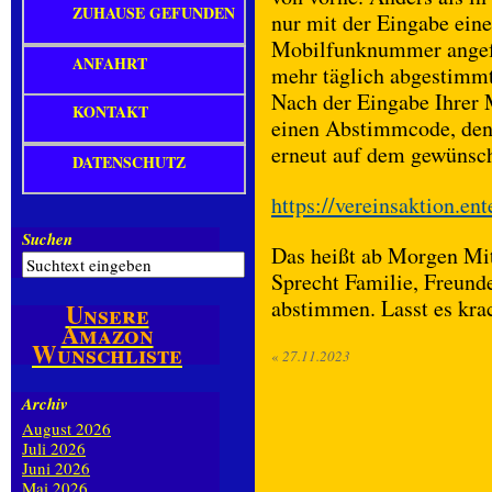
ZUHAUSE GEFUNDEN
nur mit der Eingabe ein
Mobilfunknummer angefo
ANFAHRT
mehr täglich abgestimmt
Nach der Eingabe Ihrer
KONTAKT
einen Abstimmcode, den 
erneut auf dem gewünsch
DATENSCHUTZ
https://vereinsaktion.en
Suchen
Das heißt ab Morgen Mitt
Sprecht Familie, Freunde
abstimmen. Lasst es krac
Unsere
Amazon
Wunschliste
«
27.11.2023
Archiv
August 2026
Juli 2026
Juni 2026
Mai 2026