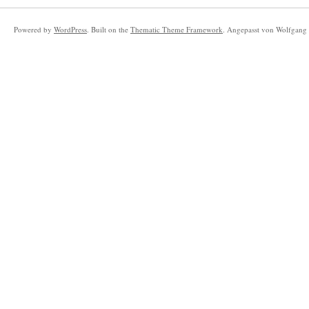
Powered by
WordPress
. Built on the
Thematic Theme Framework
. Angepasst von Wolfgang 