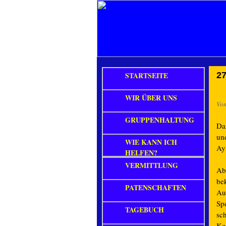
STARTSEITE
27
WIR ÜBER UNS
Vo
GRUPPENHALTUNG
Da
un
WIE KANN ICH
Ay
HELFEN?
VERMITTLUNG
Abe
be
PATENSCHAFTEN
Au
Spe
TAGEBUCH
sc
Ke