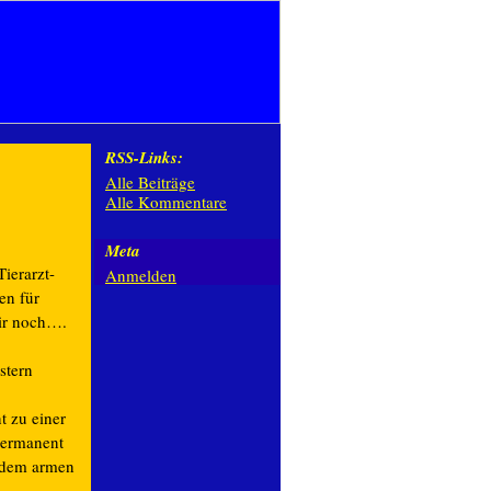
RSS-Links:
Alle Beiträge
Alle Kommentare
Meta
ierarzt-
Anmelden
en für
wir noch….
stern
 zu einer
 permanent
s dem armen