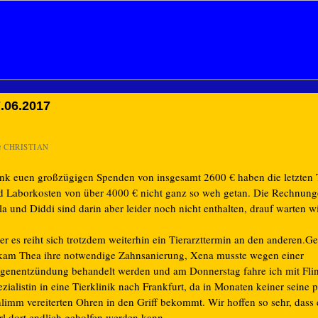
.06.2017
n
CHRISTIAN
nk euen großzügigen Spenden von insgesamt 2600 € haben die letzten T
d Laborkosten von über 4000 € nicht ganz so weh getan. Die Rechnung
la und Diddi sind darin aber leider noch nicht enthalten, drauf warten 
r es reiht sich trotzdem weiterhin ein Tierarzttermin an den anderen.Ge
kam Thea ihre notwendige Zahnsanierung, Xena musste wegen einer
genentzündung behandelt werden und am Donnerstag fahre ich mit Flint
zialistin in eine Tierklinik nach Frankfurt, da in Monaten keiner seine
hlimm vereiterten Ohren in den Griff bekommt. Wir hoffen so sehr, das
rl dort endlich geholfen werden kann.