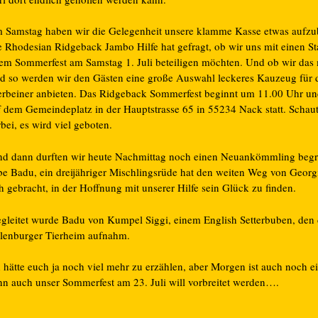
 Samstag haben wir die Gelegenheit unsere klamme Kasse etwas aufzu
e Rhodesian Ridgeback Jambo Hilfe hat gefragt, ob wir uns mit einen S
rem Sommerfest am Samstag 1. Juli beteiligen möchten. Und ob wir das
d so werden wir den Gästen eine große Auswahl leckeres Kauzeug für 
erbeiner anbieten. Das Ridgeback Sommerfest beginnt um 11.00 Uhr und
f dem Gemeindeplatz in der Hauptstrasse 65 in 55234 Nack statt. Schau
bei, es wird viel geboten.
d dann durften wir heute Nachmittag noch einen Neuankömmling begr
ebe Badu, ein dreijähriger Mischlingsrüde hat den weiten Weg von Georg
h gebracht, in der Hoffnung mit unserer Hilfe sein Glück zu finden.
gleitet wurde Badu von Kumpel Siggi, einem English Setterbuben, den 
llenburger Tierheim aufnahm.
 hätte euch ja noch viel mehr zu erzählen, aber Morgen ist auch noch e
nn auch unser Sommerfest am 23. Juli will vorbreitet werden….