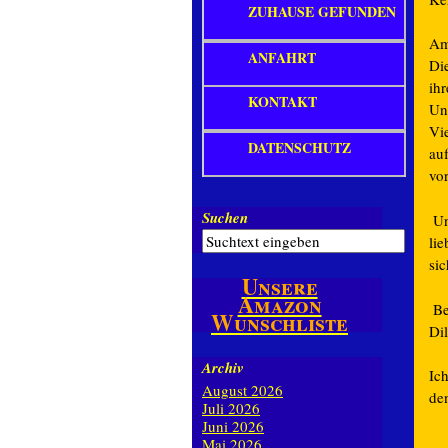
ZUHAUSE GEFUNDEN
Am
ANFAHRT
Di
ih
KONTAKT
Un
Vi
DATENSCHUTZ
au
vor
Suchen
Un
li
sic
Unsere
Amazon
Be
Wunschliste
Di
Archiv
Ich
August 2026
de
Juli 2026
Juni 2026
Mai 2026