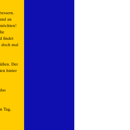
bessern.
tand an
 möchten!
die
 findet
t doch mal
üßen. Der
ien hinter
das
in Tag,