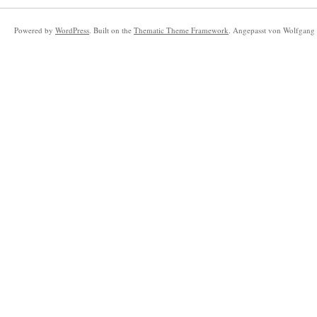
Powered by
WordPress
. Built on the
Thematic Theme Framework
. Angepasst von Wolfgang 