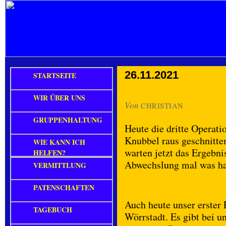
26.11.2021
STARTSEITE
WIR ÜBER UNS
Von
CHRISTIAN
GRUPPENHALTUNG
Heute die dritte Operati
Knubbel raus geschnitte
WIE KANN ICH
warten jetzt das Ergebni
HELFEN?
Abwechslung mal was h
VERMITTLUNG
PATENSCHAFTEN
Auch heute unser erster
TAGEBUCH
Wörrstadt. Es gibt bei 