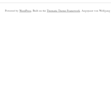
Powered by
WordPress
. Built on the
Thematic Theme Framework
. Angepasst von Wolfgang 