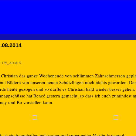
.08.2014
n
TW_ADMIN
 Christian das ganze Wochenende von schlimmen Zahnschmerzen gepla
t mit Bildern von unseren neuen Schützlingen noch nichts geworden. De
rde heute gezogen und so dürfte es Christian bald wieder besser gehen.
hnappschüsse hat Reneé gestern gemacht, so dass ich euch zumindest ma
ney und Bo vorstellen kann.
k ist ein traumhafter, gelassener und super netter Mastin Espagnol-