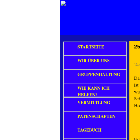
STARTSEITE
25
WIR ÜBER UNS
Vo
GRUPPENHALTUNG
Da
is
WIE KANN ICH
wu
HELFEN?
Sc
VERMITTLUNG
Ho
PATENSCHAFTEN
TAGEBUCH
Fal