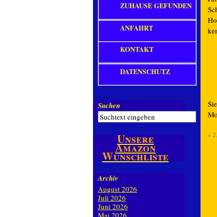
ZUHAUSE GEFUNDEN
Sc
Hon
ANFAHRT
ke
KONTAKT
DATENSCHUTZ
Si
Suchen
Mo
«
2
Unsere
Amazon
Wunschliste
Archiv
August 2026
Juli 2026
Juni 2026
Mai 2026