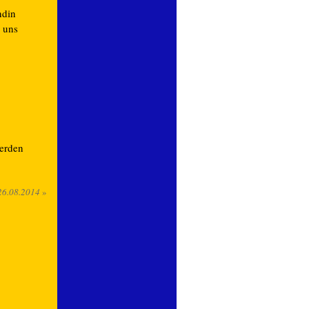
ndin
i uns
werden
26.08.2014
»