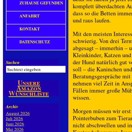
ZUHAUSE GEFUNDEN
komplett überdachten Au
dass so die Betten immer
ANFAHRT
und raus laufen.
KONTAKT
Mit den meisten Interes
schwierig. Von drei Te
DATENSCHUTZ
abgesagt – immerhin – un
Kleinkinder, Katzen und
der Hund natürlich gut v
Suchen
soll – die Kaninchen un
Beratungsgespräche mit
Unsere
nehmen viel Zeit in Ansp
Amazon
Fällen immer große Mühe
Wunschliste
wissen.
Archiv
Morgen müssen wir erst
August 2026
Pointerbuben zum Tierar
Juli 2026
Juni 2026
nicht abschwellen und in
Mai 2026