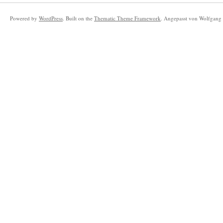
Powered by
WordPress
. Built on the
Thematic Theme Framework
. Angepasst von Wolfgang 