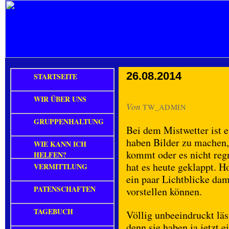
26.08.2014
STARTSEITE
WIR ÜBER UNS
Von
TW_ADMIN
GRUPPENHALTUNG
Bei dem Mistwetter ist e
haben Bilder zu machen
WIE KANN ICH
kommt oder es nicht reg
HELFEN?
hat es heute geklappt. 
VERMITTLUNG
ein paar Lichtblicke dam
PATENSCHAFTEN
vorstellen können.
TAGEBUCH
Völlig unbeeindruckt lä
denn sie haben ja jetzt 